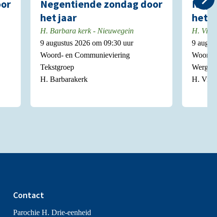
or
Negentiende zondag door
Nege
het jaar
het j
H. Barbara kerk - Nieuwegein
H. Vict
9 augustus 2026 om 09:30 uur
9 augus
Woord- en Communieviering
Woord- 
Tekstgroep
Wergro
H. Barbarakerk
H. Vict
Contact
Parochie H. Drie-eenheid