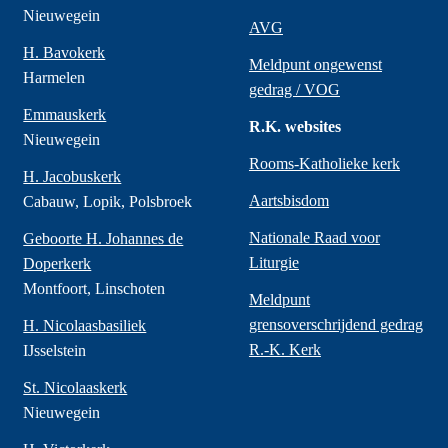
Nieuwegein
AVG
H. Bavokerk
Meldpunt ongewenst
Harmelen
gedrag / VOG
Emmauskerk
R.K. websites
Nieuwegein
Rooms-Katholieke kerk
H. Jacobuskerk
Aartsbisdom
Cabauw, Lopik, Polsbroek
Nationale Raad voor
Geboorte H. Johannes de
Liturgie
Doperkerk
Montfoort, Linschoten
Meldpunt
grensoverschrijdend gedrag
H. Nicolaasbasiliek
R.-K. Kerk
IJsselstein
St. Nicolaaskerk
Nieuwegein