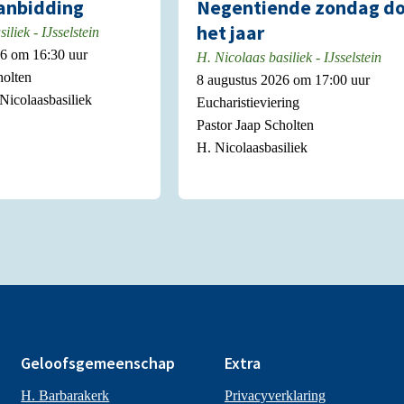
Aanbidding
Negentiende zondag do
het jaar
iliek - IJsselstein
26 om 16:30 uur
H. Nicolaas basiliek - IJsselstein
holten
8 augustus 2026 om 17:00 uur
 Nicolaasbasiliek
Eucharistieviering
Pastor Jaap Scholten
H. Nicolaasbasiliek
Geloofsgemeenschap
Extra
H. Barbarakerk
Privacyverklaring