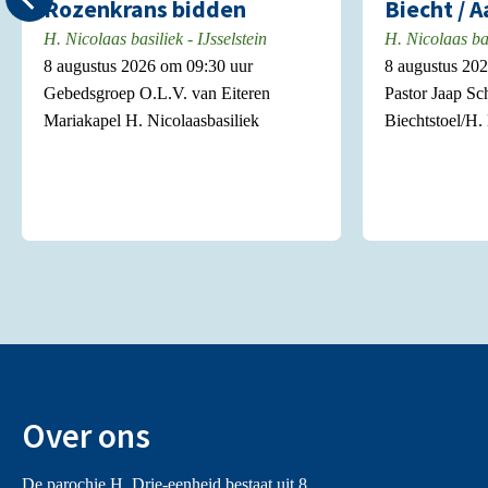
Rozenkrans bidden
Biecht / 
H. Nicolaas basiliek - IJsselstein
H. Nicolaas bas
8 augustus 2026 om 09:30 uur
8 augustus 20
Gebedsgroep O.L.V. van Eiteren
Pastor Jaap Sc
Mariakapel H. Nicolaasbasiliek
Biechtstoel/H.
Over ons
De parochie H. Drie-eenheid bestaat uit 8