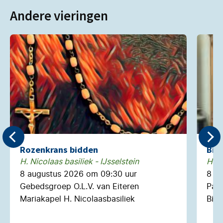
Andere vieringen
Rozenkrans bidden
Bie
H. Nicolaas basiliek - IJsselstein
H. N
8 augustus 2026 om 09:30 uur
8 a
Gebedsgroep O.L.V. van Eiteren
Past
Mariakapel H. Nicolaasbasiliek
Biec