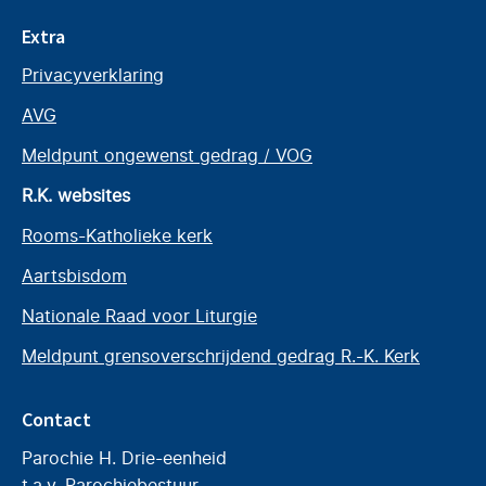
Extra
Privacyverklaring
AVG
Meldpunt ongewenst gedrag / VOG
R.K. websites
Rooms-Katholieke kerk
Aartsbisdom
Nationale Raad voor Liturgie
Meldpunt grensoverschrijdend gedrag R.-K. Kerk
Contact
Parochie H. Drie-eenheid
t.a.v. Parochiebestuur