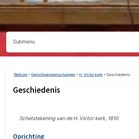
Submenu
H. Victor kerk
Basis informatie
Onze gemeenschap in beeld
Kerkcommissie
Welkom
»
Geloofsgemeenschappen
»
H. Victor kerk
»
Geschiedenis
Pastoraatgroep
Geschiedenis
Kerkhof beheer
Contactgegevens
Caritas Werkgroep Benschop
Stiltetuin
Schetstekening van de H. Victor kerk, 1810
Contact met de St. Victorkerk
Geschiedenis
Oprichting