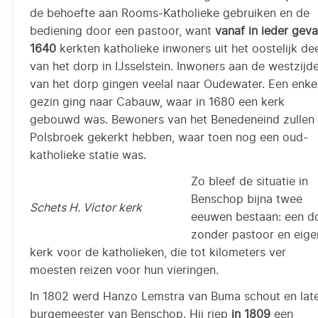
de behoefte aan Rooms-Katholieke gebruiken en de
bediening door een pastoor, want
vanaf in ieder geva
1640
kerkten katholieke inwoners uit het oostelijk de
van het dorp in IJsselstein. Inwoners aan de westzijd
van het dorp gingen veelal naar Oudewater. Een enke
gezin ging naar Cabauw, waar in 1680 een kerk
gebouwd was. Bewoners van het Benedeneind zullen 
Polsbroek gekerkt hebben, waar toen nog een oud-
katholieke statie was.
Zo bleef de situatie in
Benschop bijna twee
Schets H. Victor kerk
eeuwen bestaan: een d
zonder pastoor en eige
kerk voor de katholieken, die tot kilometers ver
moesten reizen voor hun vieringen.
In 1802 werd Hanzo Lemstra van Buma schout en lat
burgemeester van Benschop. Hij riep
in 1809
een