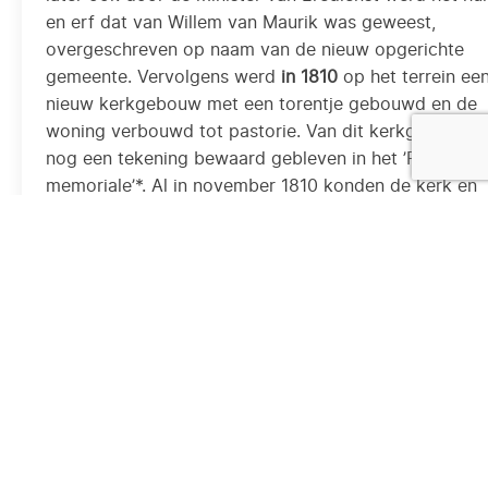
en erf dat van Willem van Maurik was geweest,
overgeschreven op naam van de nieuw opgerichte
gemeente. Vervolgens werd
in 1810
op het terrein ee
nieuw kerkgebouw met een torentje gebouwd en de
woning verbouwd tot pastorie. Van dit kerkgebouw i
nog een tekening bewaard gebleven in het ’Registru
memoriale’*. Al in november 1810 konden de kerk en
pastorie in gebruik genomen worden. Patroonheilige
werd Sint Victor. Tot eerste pastoor werd in oktober
1810 Jacobus de Reuver aangesteld, die daarvoor
kapelaan te Utrecht was.
Tekening van de H. Victor kerk door Chris Schut
Literatuur
Bovenstaande tekst komt uit de inleiding van
“Inventa