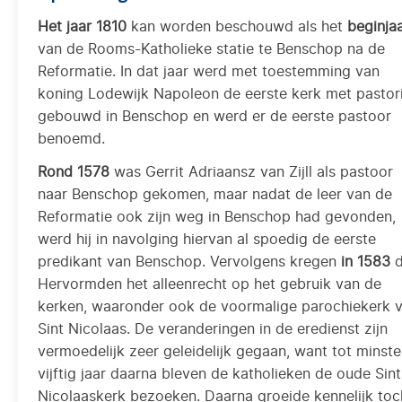
Het jaar 1810
kan worden beschouwd als het
beginja
van de Rooms-Katholieke statie te Benschop na de
Reformatie. In dat jaar werd met toestemming van
koning Lodewijk Napoleon de eerste kerk met pastor
gebouwd in Benschop en werd er de eerste pastoor
benoemd.
Rond 1578
was Gerrit Adriaansz van Zijll als pastoor
naar Benschop gekomen, maar nadat de leer van de
Reformatie ook zijn weg in Benschop had gevonden,
werd hij in navolging hiervan al spoedig de eerste
predikant van Benschop. Vervolgens kregen
in 1583
d
Hervormden het alleenrecht op het gebruik van de
kerken, waaronder ook de voormalige parochiekerk 
Sint Nicolaas. De veranderingen in de eredienst zijn
vermoedelijk zeer geleidelijk gegaan, want tot minst
vijftig jaar daarna bleven de katholieken de oude Sint
Nicolaaskerk bezoeken. Daarna groeide kennelijk toc