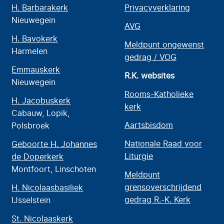
H. Barbarakerk
Privacyverklaring
Nieuwegein
AVG
H. Bavokerk
Meldpunt ongewenst
Harmelen
gedrag / VOG
Emmauskerk
R.K. websites
Nieuwegein
Rooms-Katholieke
H. Jacobuskerk
kerk
Cabauw, Lopik,
Aartsbisdom
Polsbroek
Nationale Raad voor
Geboorte H. Johannes
Liturgie
de Doperkerk
Montfoort, Linschoten
Meldpunt
grensoverschrijdend
H. Nicolaasbasiliek
gedrag R.-K. Kerk
IJsselstein
St. Nicolaaskerk