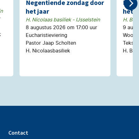
Negentiende zondag door
Nege
het jaar
het j
in
r
H. Nicolaas basiliek - IJsselstein
H. Bar
8 augustus 2026 om 17:00 uur
9 augu
k
Eucharistieviering
Woord-
Pastor Jaap Scholten
Tekstg
H. Nicolaasbasiliek
H. Bar
Contact