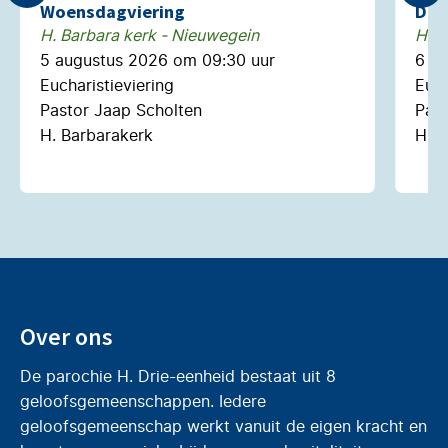
Woensdagviering
Don
H. Barbara kerk - Nieuwegein
H. N
5 augustus 2026 om 09:30 uur
6 a
Eucharistieviering
Euch
Pastor Jaap Scholten
Past
H. Barbarakerk
H. N
Over ons
De parochie H. Drie-eenheid bestaat uit 8
geloofsgemeenschappen. Iedere
geloofsgemeenschap werkt vanuit de eigen kracht en