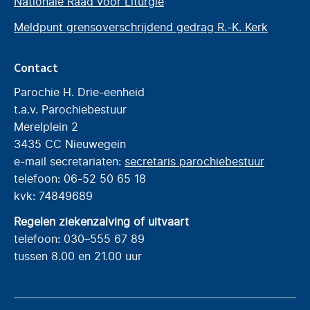
Nationale Raad voor Liturgie
Meldpunt grensoverschrijdend gedrag R.-K. Kerk
Contact
Parochie H. Drie-eenheid
t.a.v. Parochiebestuur
Merelplein 2
3435 CC Nieuwegein
e-mail secretariaten:
secretaris parochiebestuur
telefoon: 06-52 50 65 18
kvk: 74849689
Regelen ziekenzalving of uitvaart
telefoon: 030–555 67 89
tussen 8.00 en 21.00 uur