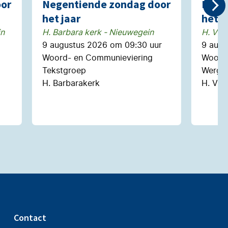
or
Negentiende zondag door
Nege
het jaar
het j
in
H. Barbara kerk - Nieuwegein
H. Vic
9 augustus 2026 om 09:30 uur
9 augu
Woord- en Communieviering
Woord-
Tekstgroep
Wergr
H. Barbarakerk
H. Vic
Contact