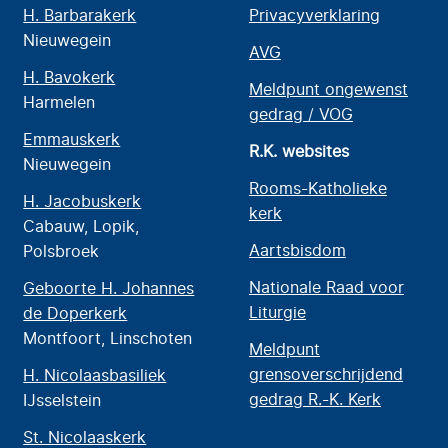
H. Barbarakerk
Privacyverklaring
Nieuwegein
AVG
H. Bavokerk
Meldpunt ongewenst
Harmelen
gedrag / VOG
Emmauskerk
R.K. websites
Nieuwegein
Rooms-Katholieke
H. Jacobuskerk
kerk
Cabauw, Lopik,
Aartsbisdom
Polsbroek
Nationale Raad voor
Geboorte H. Johannes
Liturgie
de Doperkerk
Montfoort, Linschoten
Meldpunt
grensoverschrijdend
H. Nicolaasbasiliek
gedrag R.-K. Kerk
IJsselstein
St. Nicolaaskerk