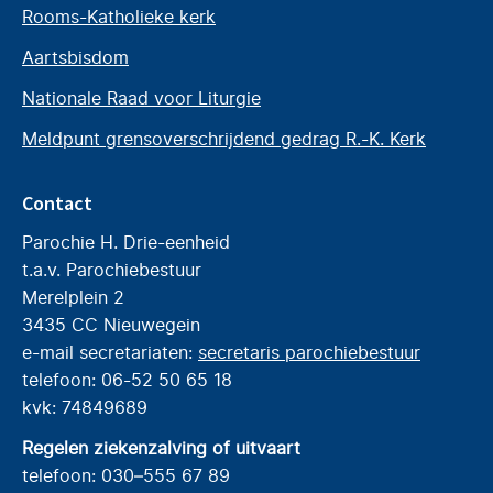
Rooms-Katholieke kerk
Aartsbisdom
Nationale Raad voor Liturgie
Meldpunt grensoverschrijdend gedrag R.-K. Kerk
Contact
Parochie H. Drie-eenheid
t.a.v. Parochiebestuur
Merelplein 2
3435 CC Nieuwegein
e-mail secretariaten:
secretaris parochiebestuur
telefoon: 06-52 50 65 18
kvk: 74849689
Regelen ziekenzalving of uitvaart
telefoon: 030–555 67 89