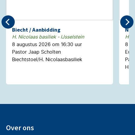
Biecht / Aanbidding
Neg
H. Nicolaas basiliek - IJsselstein
H. N
8 augustus 2026 om 16:30 uur
8 a
Pastor Jaap Scholten
Euch
Biechtstoel/H. Nicolaasbasiliek
Past
H. N
Over ons