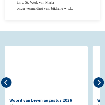
t.n.v. St. Werk van Maria
onder vermelding van: bijdrage w.v.l..
Woord van Leven augustus 2026
Woo