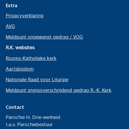
Extra
Privacyverklaring
AVG
Meldpunt ongewenst gedrag / VOG
R.K. websites
Rooms-Katholieke kerk
Aartsbisdom
Nationale Raad voor Liturgie
Meldpunt grensoverschrijdend gedrag R.-K. Kerk
Contact
Parochie H. Drie-eenheid
t.a.v. Parochiebestuur