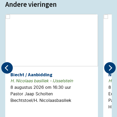
Andere vieringen
Biecht / Aanbidding
Neg
H. Nicolaas basiliek - IJsselstein
H. N
8 augustus 2026 om 16:30 uur
8 a
Pastor Jaap Scholten
Euch
Biechtstoel/H. Nicolaasbasiliek
Past
H. N