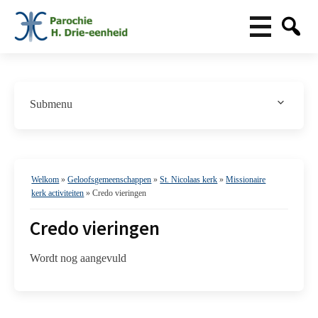
Submenu
St. Nicolaas kerk
Contact
Nieuwsbrief
Nieuws / Activiteiten
Welkom
»
Geloofsgemeenschappen
»
St. Nicolaas kerk
»
Missionaire
Activiteiten in 2025
kerk activiteiten
»
Credo vieringen
150 Jaar St Nicolaaskerk
Credo vieringen
Activiteiten in 2024
Viering / Gebed
Wordt nog aangevuld
‘Kind Op Schoot’ Vieringen
De digitale kapel
Catechese / Vorming
CatKids