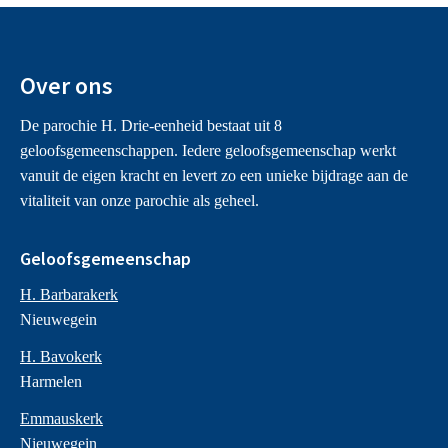
Historie / Kerkgebouw
Wie is Maria eigenlijk?
Totstandkoming van de kerk
Over ons
Kerkcentrum / secretariaat
Organisatie / Locatieraad
De parochie H. Drie-eenheid bestaat uit 8
Donaties / Kerkbijdragen
geloofsgemeenschappen. Iedere geloofsgemeenschap werkt
Ledenadministratie
vanuit de eigen kracht en levert zo een unieke bijdrage aan de
Vrijwilligerswerk
vitaliteit van onze parochie als geheel.
Van Heukelumpenning
Kerkkoor Sint Caecilia
Geloofsgemeenschap
Kerstbomen verkoop
H. Barbarakerk
Missionaire kerk activiteiten
Nieuwegein
Betekenis Missionare kerk
Alpha cursus
H. Bavokerk
Credo vieringen
Harmelen
Welkom teams
Emmauskerk
Nieuwegein