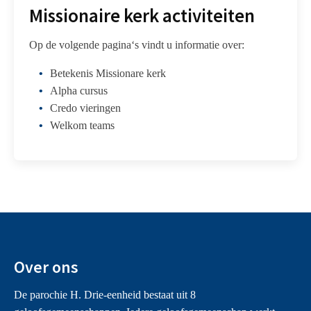
Missionaire kerk activiteiten
Activiteiten in 2024
Viering / Gebed
Op de volgende pagina‘s vindt u informatie over:
‘Kind Op Schoot’ Vieringen
De digitale kapel
Betekenis Missionare kerk
Catechese / Vorming
Alpha cursus
CatKids
Credo vieringen
Historie / Kerkgebouw
Welkom teams
Wie is Maria eigenlijk?
Totstandkoming van de kerk
Kerkcentrum / secretariaat
Organisatie / Locatieraad
Donaties / Kerkbijdragen
Ledenadministratie
Vrijwilligerswerk
Van Heukelumpenning
Over ons
Kerkkoor Sint Caecilia
Kerstbomen verkoop
De parochie H. Drie-eenheid bestaat uit 8