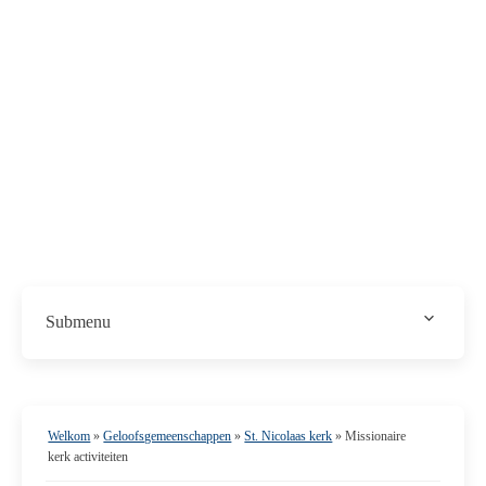
Submenu
St. Nicolaas kerk
Contact
Nieuwsbrief
Nieuws / Activiteiten
Welkom
»
Geloofsgemeenschappen
»
St. Nicolaas kerk
»
Missionaire
Activiteiten in 2025
kerk activiteiten
150 Jaar St Nicolaaskerk