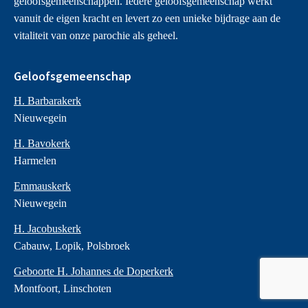
Missionaire kerk activiteiten
geloofsgemeenschappen. Iedere geloofsgemeenschap werkt
Betekenis Missionare kerk
vanuit de eigen kracht en levert zo een unieke bijdrage aan de
Alpha cursus
vitaliteit van onze parochie als geheel.
Credo vieringen
Welkom teams
Geloofsgemeenschap
H. Barbarakerk
Nieuwegein
H. Bavokerk
Harmelen
Emmauskerk
Nieuwegein
H. Jacobuskerk
Cabauw, Lopik, Polsbroek
Geboorte H. Johannes de Doperkerk
Montfoort, Linschoten