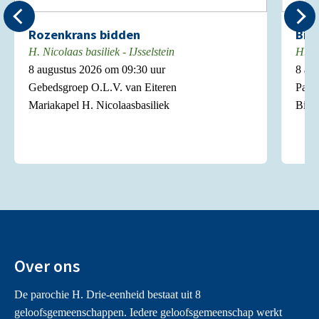
Rozenkrans bidden
Bie
H. Nicolaas basiliek - IJsselstein
H. Ni
8 augustus 2026 om 09:30 uur
8 au
Gebedsgroep O.L.V. van Eiteren
Pasto
Mariakapel H. Nicolaasbasiliek
Biech
Over ons
De parochie H. Drie-eenheid bestaat uit 8
geloofsgemeenschappen. Iedere geloofsgemeenschap werkt