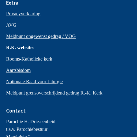
Extra
Privacyverklaring
AVG
Meldpunt ongewenst gedrag / VOG
R.K. websites
Rooms-Katholieke kerk
Aartsbisdom
Nationale Raad voor Liturgie
Meldpunt grensoverschrijdend gedrag R.-K. Kerk
Contact
Parochie H. Drie-eenheid
t.a.v. Parochiebestuur
Merelplein 2