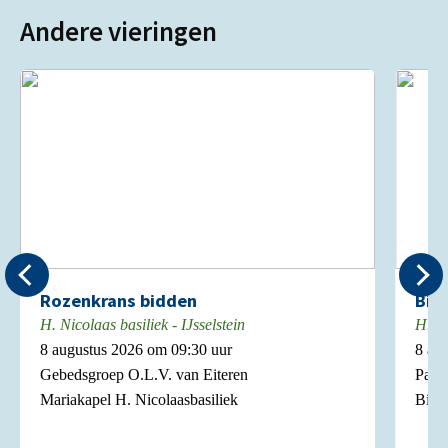
Andere vieringen
Rozenkrans bidden
Bie
H. Nicolaas basiliek - IJsselstein
H. Ni
8 augustus 2026 om 09:30 uur
8 au
Gebedsgroep O.L.V. van Eiteren
Pasto
Mariakapel H. Nicolaasbasiliek
Biech