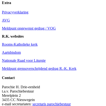
Extra
Privacyverklaring
AVG
Meldpunt ongewenst gedrag / VOG
R.K. websites
Rooms-Katholieke kerk
Aartsbisdom
Nationale Raad voor Liturgie
Meldpunt grensoverschrijdend gedrag R.-K. Kerk
Contact
Parochie H. Drie-eenheid
t.a.v. Parochiebestuur
Merelplein 2
3435 CC Nieuwegein
e-mail secretariaten:
secretaris parochiebestuur