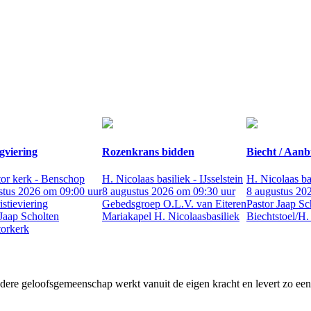
gviering
Rozenkrans bidden
Biecht / Aanb
tor kerk - Benschop
H. Nicolaas basiliek - IJsselstein
H. Nicolaas bas
stus 2026 om 09:00 uur
8 augustus 2026 om 09:30 uur
8 augustus 20
stieviering
Gebedsgroep O.L.V. van Eiteren
Pastor Jaap Sc
 Jaap Scholten
Mariakapel H. Nicolaasbasiliek
Biechtstoel/H.
torkerk
ere geloofsgemeenschap werkt vanuit de eigen kracht en levert zo een un