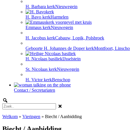
H. Barbara kerk
Nieuwegein
H. Bavo kerk
Harmelen
Emmaus kerk
Nieuwegein
H. Jacobus kerk
Cabauw, Lopik, Polsbroek
Geboorte H. Johannes de Doper kerk
Montfoort, Linscho
H. Nicolaas basiliek
IJsselstein
St. Nicolaas kerk
Nieuwegein
H. Victor kerk
Benschop
Contact / Secretariaten
Welkom
»
Vieringen
»
Biecht / Aanbidding
Biecht / Aanbidding