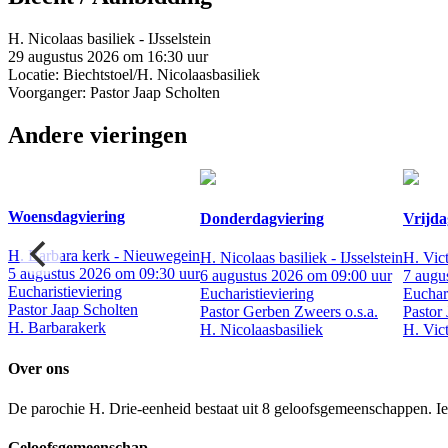
H. Nicolaas basiliek - IJsselstein
29 augustus 2026 om 16:30 uur
Locatie: Biechtstoel/H. Nicolaasbasiliek
Voorganger: Pastor Jaap Scholten
Andere vieringen
Woensdagviering
Donderdagviering
Vrijda
H. Barbara kerk - Nieuwegein
n
H. Nicolaas basiliek - IJsselstein
H. Vic
5 augustus 2026 om 09:30 uur
6 augustus 2026 om 09:00 uur
7 augu
Eucharistieviering
en
Eucharistieviering
Euchari
Pastor Jaap Scholten
Pastor Gerben Zweers o.s.a.
Pastor
H. Barbarakerk
H. Nicolaasbasiliek
H. Vic
Over ons
De parochie H. Drie-eenheid bestaat uit 8 geloofsgemeenschappen. Ied
Geloofsgemeenschap