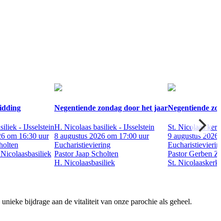
idding
Negentiende zondag door het jaar
Negentiende zon
iliek - IJsselstein
H. Nicolaas basiliek - IJsselstein
St. Nicolaas ker
26 om 16:30 uur
8 augustus 2026 om 17:00 uur
9 augustus 2026
holten
Eucharistieviering
Eucharistievierin
 Nicolaasbasiliek
Pastor Jaap Scholten
Pastor Gerben Zw
H. Nicolaasbasiliek
St. Nicolaaskerk
ieke bijdrage aan de vitaliteit van onze parochie als geheel.