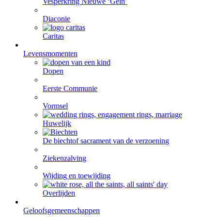
Vesperkring Nieuwe ‘Gein’
Diaconie
Caritas
Levensmomenten
Dopen
Eerste Communie
Vormsel
Huwelijk
De biecht
of sacrament van de verzoening
Ziekenzalving
Wijding en toewijding
Overlijden
Geloofsgemeenschappen