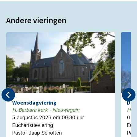
Andere vieringen
Woensdagviering
Don
H. Barbara kerk - Nieuwegein
H. N
5 augustus 2026 om 09:30 uur
6 a
Eucharistieviering
Euch
Pastor Jaap Scholten
Past