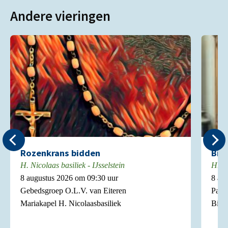
Andere vieringen
Rozenkrans bidden
Bie
H. Nicolaas basiliek - IJsselstein
H. Ni
8 augustus 2026 om 09:30 uur
8 au
Gebedsgroep O.L.V. van Eiteren
Pasto
Mariakapel H. Nicolaasbasiliek
Biech