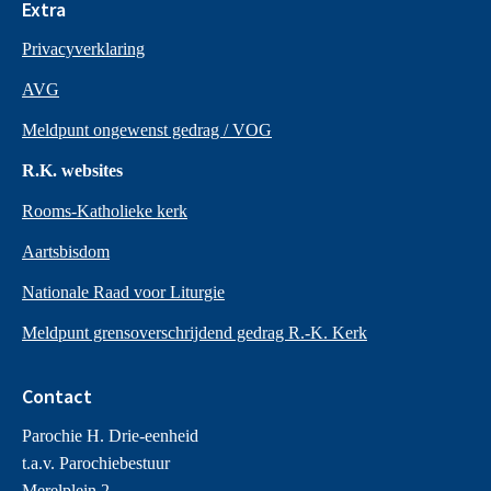
Extra
Privacyverklaring
AVG
Meldpunt ongewenst gedrag / VOG
R.K. websites
Rooms-Katholieke kerk
Aartsbisdom
Nationale Raad voor Liturgie
Meldpunt grensoverschrijdend gedrag R.-K. Kerk
Contact
Parochie H. Drie-eenheid
t.a.v. Parochiebestuur
Merelplein 2