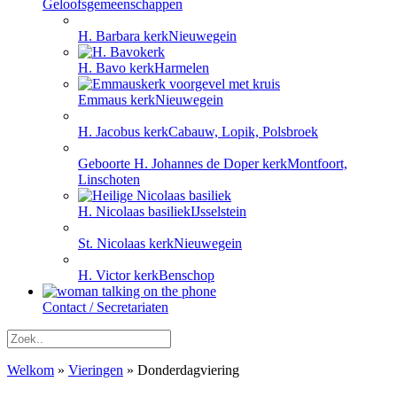
Geloofsgemeenschappen
H. Barbara kerk
Nieuwegein
H. Bavo kerk
Harmelen
Emmaus kerk
Nieuwegein
H. Jacobus kerk
Cabauw, Lopik, Polsbroek
Geboorte H. Johannes de Doper kerk
Montfoort,
Linschoten
H. Nicolaas basiliek
IJsselstein
St. Nicolaas kerk
Nieuwegein
H. Victor kerk
Benschop
Contact / Secretariaten
Welkom
»
Vieringen
»
Donderdagviering