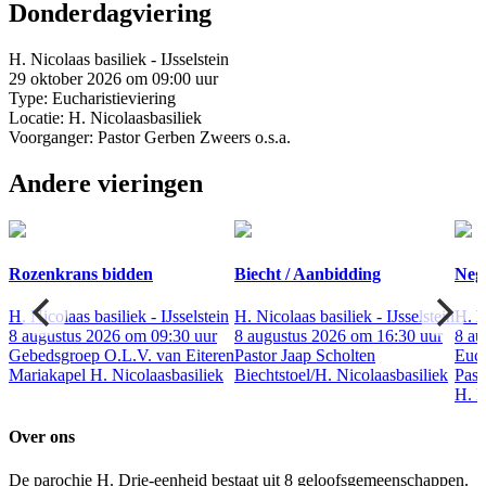
Donderdagviering
H. Nicolaas basiliek - IJsselstein
29 oktober 2026 om 09:00 uur
Type: Eucharistieviering
Locatie: H. Nicolaasbasiliek
Voorganger: Pastor Gerben Zweers o.s.a.
Andere vieringen
Rozenkrans bidden
Biecht / Aanbidding
Nege
H. Nicolaas basiliek - IJsselstein
H. Nicolaas basiliek - IJsselstein
H. N
ur
8 augustus 2026 om 09:30 uur
8 augustus 2026 om 16:30 uur
8 au
Gebedsgroep O.L.V. van Eiteren
Pastor Jaap Scholten
Euch
Mariakapel H. Nicolaasbasiliek
Biechtstoel/H. Nicolaasbasiliek
Past
H. N
Over ons
De parochie H. Drie-eenheid bestaat uit 8 geloofsgemeenschappen.