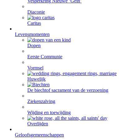
Vesperkring Nieuwe ‘Gein’
Diaconie
Caritas
Levensmomenten
Dopen
Eerste Communie
Vormsel
Huwelijk
De biecht
of sacrament van de verzoening
Ziekenzalving
Wijding en toewijding
Overlijden
Geloofsgemeenschappen