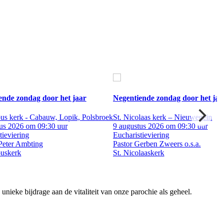
ende zondag door het jaar
Negentiende zondag door het ja
us kerk - Cabauw, Lopik, Polsbroek
St. Nicolaas kerk – Nieuwegein
us 2026 om 09:30 uur
9 augustus 2026 om 09:30 uur
tieviering
Eucharistieviering
Peter Ambting
Pastor Gerben Zweers o.s.a.
buskerk
St. Nicolaaskerk
ieke bijdrage aan de vitaliteit van onze parochie als geheel.