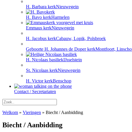
H. Barbara kerk
Nieuwegein
H. Bavo kerk
Harmelen
Emmaus kerk
Nieuwegein
H. Jacobus kerk
Cabauw, Lopik, Polsbroek
Geboorte H. Johannes de Doper kerk
Montfoort, Linscho
H. Nicolaas basiliek
IJsselstein
St. Nicolaas kerk
Nieuwegein
H. Victor kerk
Benschop
Contact / Secretariaten
Welkom
»
Vieringen
»
Biecht / Aanbidding
Biecht / Aanbidding