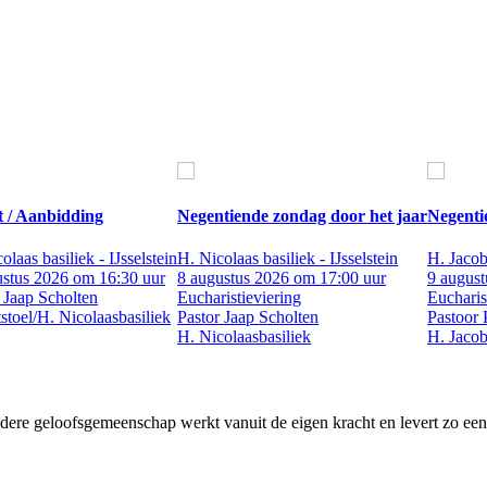
t / Aanbidding
Negentiende zondag door het jaar
Negenti
olaas basiliek - IJsselstein
H. Nicolaas basiliek - IJsselstein
H. Jacob
ustus 2026 om 16:30 uur
8 augustus 2026 om 17:00 uur
9 august
 Jaap Scholten
Eucharistieviering
Eucharis
stoel/H. Nicolaasbasiliek
Pastor Jaap Scholten
Pastoor 
H. Nicolaasbasiliek
H. Jaco
ere geloofsgemeenschap werkt vanuit de eigen kracht en levert zo een un