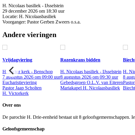
H. Nicolaas basiliek - IJsselstein
29 december 2026 om 18:30 uur
Locatie: H. Nicolaasbasiliek
Voorganger: Pastor Gerben Zweers o.s.a.
Andere vieringen
Vrijdagviering
Rozenkrans bidden
Biech
in
H. Victor kerk - Benschop
H. Nicolaas basiliek - IJsselstein
H. Nic
r
7 augustus 2026 om 09:00 uur
8 augustus 2026 om 09:30 uur
8 aug
Eucharistieviering
Gebedsgroep O.L.V. van Eiteren
Pastor
Pastor Jaap Scholten
Mariakapel H. Nicolaasbasiliek
Biecht
H. Victorkerk
Over ons
De parochie H. Drie-eenheid bestaat uit 8 geloofsgemeenschappen. Ied
Geloofsgemeenschap