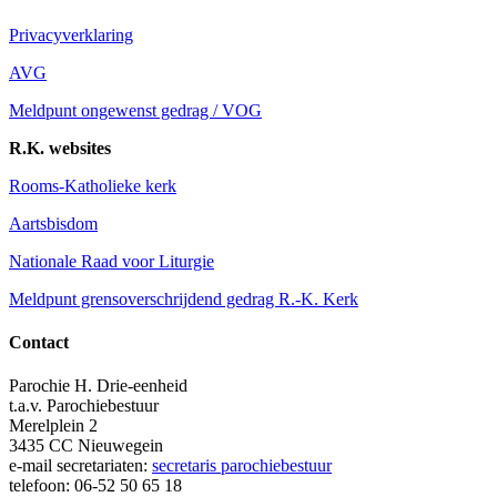
Privacyverklaring
AVG
Meldpunt ongewenst gedrag / VOG
R.K. websites
Rooms-Katholieke kerk
Aartsbisdom
Nationale Raad voor Liturgie
Meldpunt grensoverschrijdend gedrag R.-K. Kerk
Contact
Parochie H. Drie-eenheid
t.a.v. Parochiebestuur
Merelplein 2
3435 CC Nieuwegein
e-mail secretariaten:
secretaris parochiebestuur
telefoon: 06-52 50 65 18