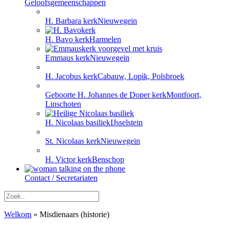
Geloofsgemeenschappen
H. Barbara kerk
Nieuwegein
H. Bavo kerk
Harmelen
Emmaus kerk
Nieuwegein
H. Jacobus kerk
Cabauw, Lopik, Polsbroek
Geboorte H. Johannes de Doper kerk
Montfoort,
Linschoten
H. Nicolaas basiliek
IJsselstein
St. Nicolaas kerk
Nieuwegein
H. Victor kerk
Benschop
Contact / Secretariaten
Welkom
»
Misdienaars (historie)