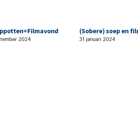
ppotten+Filmavond
(Sobere) soep en fi
ptember 2024
31 januari 2024
Geloofsgemeenschap
Extra