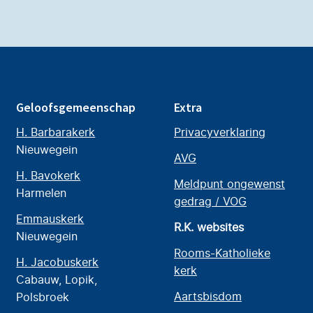
Geloofsgemeenschap
Extra
H. Barbarakerk
Privacyverklaring
Nieuwegein
AVG
H. Bavokerk
Meldpunt ongewenst
Harmelen
gedrag / VOG
Emmauskerk
R.K. websites
Nieuwegein
Rooms-Katholieke
H. Jacobuskerk
kerk
Cabauw, Lopik,
Aartsbisdom
Polsbroek