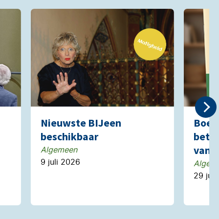
Nieuwste BIJeen
Boekj
beschikbaar
betek
van A
Algemeen
9 juli 2026
Algem
29 jun