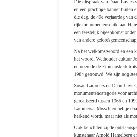
Die uitspraak van Daan Lavies v
en een prachtige banner buiten 
die dag, de 49e verjaardag van d
rijksmonumentenschild aan Hans 
een feestelijk bijeenkomst onde
van andere geloofsgemeenschapp
Na het welkomstwoord en een kor
het woord. Wethouder cultuur Jo
en noemde de Emmauskerk trots “
1984 getrouwd. We zijn nog steed
Susan Lammers en Daan Lavies, d
monumentencategorie voor archit
gerealiseerd tussen 1965 en 19
Lammers. “Misschien heb je daar
herkend wordt, maar niet als m
Ook belichtten zij de ontstaansg
kunstenaar Arnold Hamelberg en 