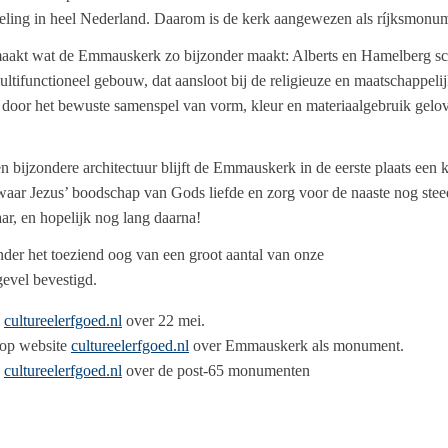
eling in heel Nederland. Daarom is de kerk aangewezen als ríjksmonu
maakt wat de Emmauskerk zo bijzonder maakt: Alberts en Hamelberg sc
ifunctioneel gebouw, dat aansloot bij de religieuze en maatschappelij
r door het bewuste samenspel van vorm, kleur en materiaalgebruik gelo
ijzondere architectuur blijft de Emmauskerk in de eerste plaats een k
waar Jezus’ boodschap van Gods liefde en zorg voor de naaste nog ste
aar, en hopelijk nog lang daarna!
er het toeziend oog van een groot aantal van onze
gevel bevestigd.
e
cultureelerfgoed.nl
over 22 mei.
l op website
cultureelerfgoed.nl
over Emmauskerk als monument.
e
cultureelerfgoed.nl
over de post-65 monumenten