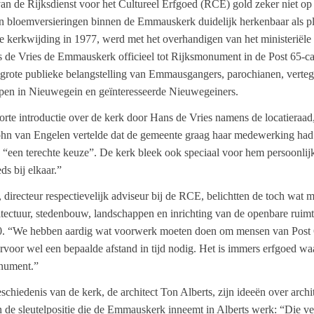
an de Rijksdienst voor het Cultureel Erfgoed (RCE) gold zeker niet o
en bloemversieringen binnen de Emmauskerk duidelijk herkenbaar als pl
e kerkwijding in 1977, werd met het overhandigen van het ministeriële 
de Vries de Emmauskerk officieel tot Rijksmonument in de Post 65-cat
r grote publieke belangstelling van Emmausgangers, parochianen, vert
en in Nieuwegein en geïnteresseerde Nieuwegeiners.
te introductie over de kerk door Hans de Vries namens de locatieraad,
hn van Engelen vertelde dat de gemeente graag haar medewerking had 
een terechte keuze”. De kerk bleek ook speciaal voor hem persoonlijk
s bij elkaar.”
irecteur respectievelijk adviseur bij de RCE, belichtten de toch wat 
ectuur, stedenbouw, landschappen en inrichting van de openbare ruimte
90. “We hebben aardig wat voorwerk moeten doen om mensen van Post 6
voor wel een bepaalde afstand in tijd nodig. Het is immers erfgoed wa
onument.”
eschiedenis van de kerk, de architect Ton Alberts, zijn ideeën over arch
de sleutelpositie die de Emmauskerk inneemt in Alberts werk: “Die ver