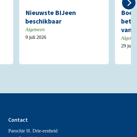
Nieuwste BIJeen
Boekj
beschikbaar
betek
van A
Algemeen
9 juli 2026
Algeme
29 juni
Contact
Parochie H. Drie-eenheid