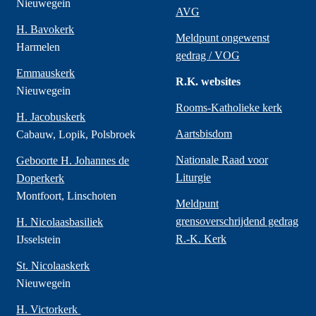
Nieuwegein
AVG
H. Bavokerk
Meldpunt ongewenst
Harmelen
gedrag / VOG
Emmauskerk
R.K. websites
Nieuwegein
Rooms-Katholieke kerk
H. Jacobuskerk
Aartsbisdom
Cabauw, Lopik, Polsbroek
Nationale Raad voor
Geboorte H. Johannes de
Liturgie
Doperkerk
Montfoort, Linschoten
Meldpunt
grensoverschrijdend gedrag
H. Nicolaasbasiliek
R.-K. Kerk
IJsselstein
St. Nicolaaskerk
Nieuwegein
H. Victorkerk