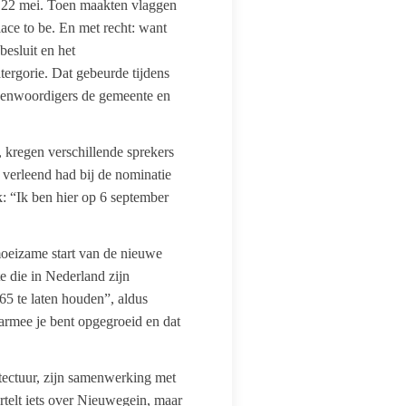
p 22 mei. Toen maakten vlaggen
ace to be. En met recht: want
besluit en het
ergorie. Dat gebeurde tijdens
egenwoordigers de gemeente en
 kregen verschillende sprekers
verleend had bij de nominatie
: “Ik ben hier op 6 september
moeizame start van de nieuwe
 die in Nederland zijn
5 te laten houden”, aldus
armee je bent opgegroeid en dat
itectuur, zijn samenwerking met
telt iets over Nieuwegein, maar