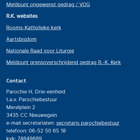
Meldpunt ongewenst gedrag / VOG
R.K. websites
Rooms-Katholieke kerk
Aartsbisdom
Nationale Raad voor Liturgie
Meldpunt grensoverschrijdend gedrag R.-K. Kerk
Contact
Parochie H. Drie-eenheid
t.a.v. Parochiebestuur
Merelplein 2
3435 CC Nieuwegein
e-mail secretariaten:
secretaris parochiebestuur
telefoon: 06-52 50 65 18
kvk: 74849689