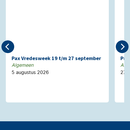
Pax Vredesweek 19 t/m 27 september
Pre
Algemeen
Alg
5 augustus 2026
27 j