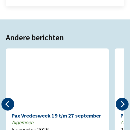
Andere berichten
Pax Vredesweek 19 t/m 27 september
Pre
Algemeen
Alg
5 augustus 2026
27 j