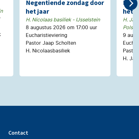
Negentiende zondag door
Nege
het jaar
het j
in
r
H. Nicolaas basiliek - IJsselstein
H. Jac
8 augustus 2026 om 17:00 uur
Polsbr
k
Eucharistieviering
9 augu
Pastor Jaap Scholten
Euchari
H. Nicolaasbasiliek
Pastoo
H. Jac
Contact