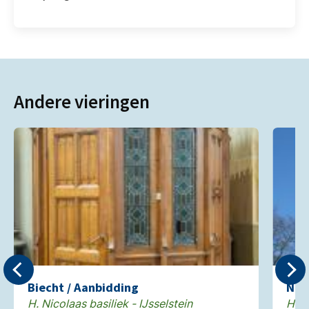
Andere vieringen
Biecht / Aanbidding
Neg
H. Nicolaas basiliek - IJsselstein
H. N