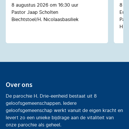
8 augustus 2026 om 16:30 uur
8 a
Pastor Jaap Scholten
Euch
Biechtstoel/H. Nicolaasbasiliek
Past
H. N
Over ons
De parochie H. Drie-eenheid bestaat uit 8
geloofsgemeenschappen. Iedere
geloofsgemeenschap werkt vanuit de eigen kracht en
levert zo een unieke bijdrage aan de vitaliteit van
onze parochie als geheel.