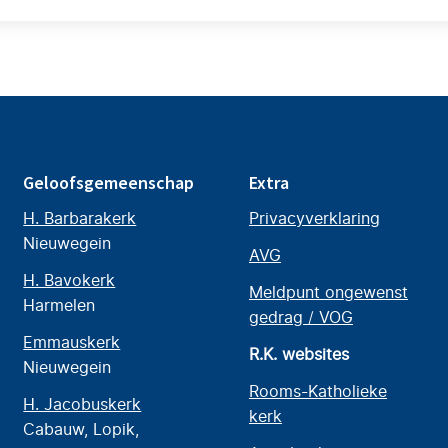
Geloofsgemeenschap
Extra
H. Barbarakerk
Privacyverklaring
Nieuwegein
AVG
H. Bavokerk
Meldpunt ongewenst
Harmelen
gedrag / VOG
Emmauskerk
R.K. websites
Nieuwegein
Rooms-Katholieke
H. Jacobuskerk
kerk
Cabauw, Lopik,