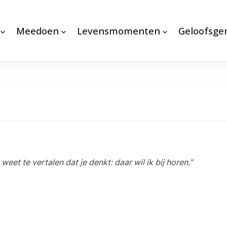
Meedoen
Levensmomenten
Geloofsg
et te vertalen dat je denkt: daar wil ik bij horen.”