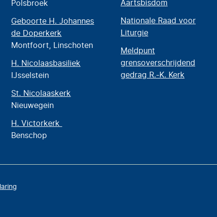
Aartsbisdom
Polsbroek
Nationale Raad voor
Geboorte H. Johannes
Liturgie
de Doperkerk
Montfoort, Linschoten
Meldpunt
grensoverschrijdend
H. Nicolaasbasiliek
gedrag R.-K. Kerk
IJsselstein
St. Nicolaaskerk
Nieuwegein
H. Victorkerk
Benschop
laring