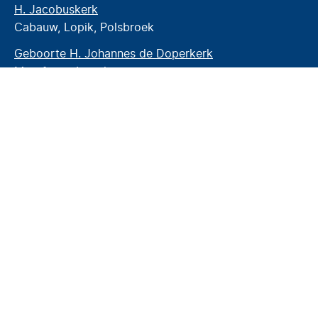
H. Jacobuskerk
Cabauw, Lopik, Polsbroek
Geboorte H. Johannes de Doperkerk
Montfoort, Linschoten
H. Nicolaasbasiliek
IJsselstein
St. Nicolaaskerk
Nieuwegein
H. Victorkerk
Benschop
Extra
Privacyverklaring
AVG