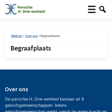
Welkom
»
Over ons
»
Begraafplaats
Begraafplaats
Over ons
De parochie H. Drie-eenheid bestaat uit 8
geloofsgemeenschappen. Iedere
geloofsgemeenschap werkt vanuit de eigen kracht en