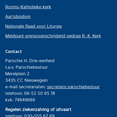
Rooms-Katholieke kerk
Aartsbisdom
Nationale Raad voor Liturgie
Meldpunt grensoverschrijdend gedrag R.-K. Kerk
Contact
Parochie H. Drie-eenheid
t.a.v. Parochiebestuur
Merelplein 2
3435 CC Nieuwegein
e-mail secretariaten:
secretaris parochiebestuur
telefoon: 06-52 50 65 18
kvk: 74849689
Regelen ziekenzalving of uitvaart
telefoon: 030–555 67 89