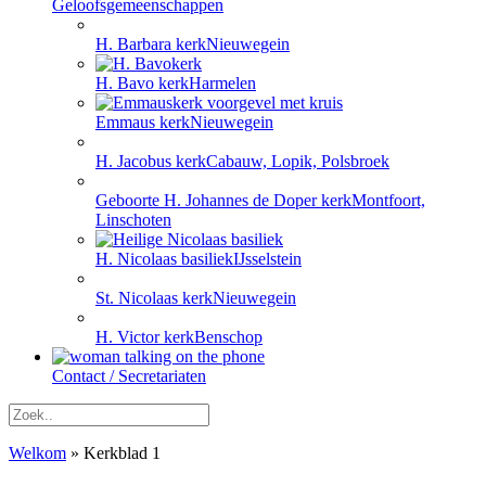
Geloofsgemeenschappen
H. Barbara kerk
Nieuwegein
H. Bavo kerk
Harmelen
Emmaus kerk
Nieuwegein
H. Jacobus kerk
Cabauw, Lopik, Polsbroek
Geboorte H. Johannes de Doper kerk
Montfoort,
Linschoten
H. Nicolaas basiliek
IJsselstein
St. Nicolaas kerk
Nieuwegein
H. Victor kerk
Benschop
Contact / Secretariaten
Welkom
»
Kerkblad 1