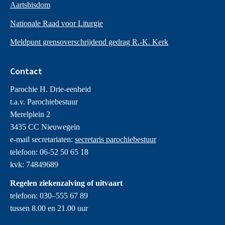
Aartsbisdom
Nationale Raad voor Liturgie
Meldpunt grensoverschrijdend gedrag R.-K. Kerk
Contact
Parochie H. Drie-eenheid
t.a.v. Parochiebestuur
Merelplein 2
3435 CC Nieuwegein
e-mail secretariaten:
secretaris parochiebestuur
telefoon: 06-52 50 65 18
kvk: 74849689
Regelen ziekenzalving of uitvaart
telefoon: 030–555 67 89
tussen 8.00 en 21.00 uur