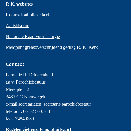
R.K. websites
Rooms-Katholieke kerk
Aartsbisdom
Nationale Raad voor Liturgie
Meldpunt grensoverschrijdend gedrag R.-K. Kerk
Contact
Parochie H. Drie-eenheid
t.a.v. Parochiebestuur
Merelplein 2
3435 CC Nieuwegein
e-mail secretariaten:
secretaris parochiebestuur
telefoon: 06-52 50 65 18
kvk: 74849689
Regelen ziekenzalving of uitvaart