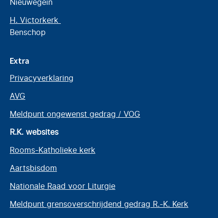
Nieuwegein
H. Victorkerk
Benschop
Extra
Privacyverklaring
AVG
Meldpunt ongewenst gedrag / VOG
R.K. websites
Rooms-Katholieke kerk
Aartsbisdom
Nationale Raad voor Liturgie
Meldpunt grensoverschrijdend gedrag R.-K. Kerk