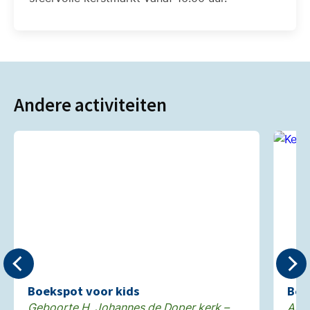
Andere activiteiten
Boekspot voor kids
Bed
Geboorte H. Johannes de Doper kerk –
Alg