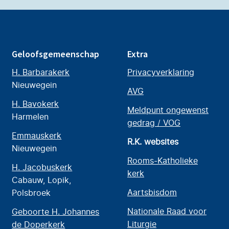
Geloofsgemeenschap
Extra
H. Barbarakerk
Privacyverklaring
Nieuwegein
AVG
H. Bavokerk
Meldpunt ongewenst
Harmelen
gedrag / VOG
Emmauskerk
R.K. websites
Nieuwegein
Rooms-Katholieke
H. Jacobuskerk
kerk
Cabauw, Lopik,
Aartsbisdom
Polsbroek
Nationale Raad voor
Geboorte H. Johannes
Liturgie
de Doperkerk