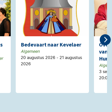
es
Bedevaart naar Kevelaer
Over 
van p
Algemeen
20 augustus 2026 - 21 augustus
Huma
er
2026
Algem
3 sep
20:00 