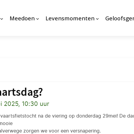
Meedoen
Levensmomenten
Geloofsg
aartsdag?
i 2025, 10:30 uur
lvaartsfietstocht na de viering op donderdag 29mei! De da
 mooie
 Halverwege zorgen we voor een versnapering.