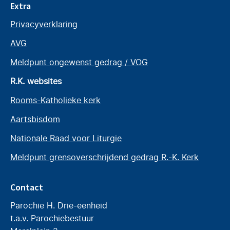
Extra
Privacyverklaring
AVG
Meldpunt ongewenst gedrag / VOG
R.K. websites
Rooms-Katholieke kerk
Aartsbisdom
Nationale Raad voor Liturgie
Meldpunt grensoverschrijdend gedrag R.-K. Kerk
Contact
Parochie H. Drie-eenheid
t.a.v. Parochiebestuur