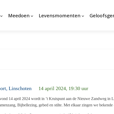
Meedoen
Levensmomenten
Geloofsg
ort, Linschoten
14 april 2024, 19:30 uur
ond 14 april 2024 wordt in ’t Kruispunt aan de Nieuwe Zandweg in Li
nzang, Bijbellezing, gebed en stilte. Met elkaar zingen we bekende e
e