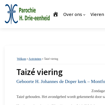
Over ons
Vieren
Welkom
»
Activiteiten
»
Taizé viering
Taizé viering
Geboorte H. Johannes de Doper kerk – Montfo
Zondagav
Taizé gehouden. Het avondgebed wordt gekenmerkt door same