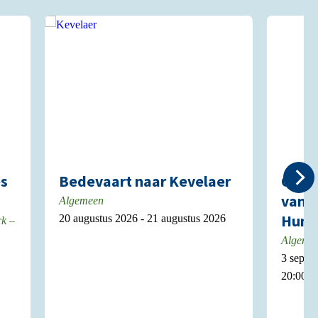
es
Bedevaart naar Kevelaer
Over 
van p
Algemeen
Huma
20 augustus 2026 - 21 augustus 2026
rk –
Algeme
3 septe
20:00 u