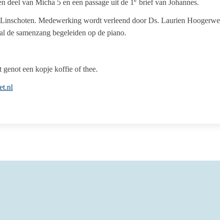
een deel van Micha 5 en een passage uit de 1
brief van Johannes.
 Linschoten. Medewerking wordt verleend door Ds. Laurien Hoogerwer
al de samenzang begeleiden op de piano.
 genot een kopje koffie of thee.
t.nl