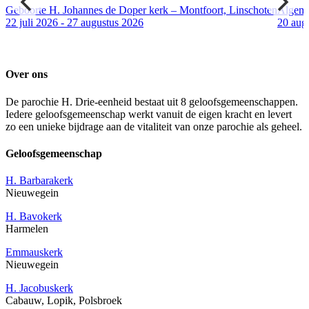
Geboorte H. Johannes de Doper kerk – Montfoort, Linschoten
Algem
22 juli 2026 - 27 augustus 2026
20 aug
Over ons
De parochie H. Drie-eenheid bestaat uit 8 geloofsgemeenschappen.
Iedere geloofsgemeenschap werkt vanuit de eigen kracht en levert
zo een unieke bijdrage aan de vitaliteit van onze parochie als geheel.
Geloofsgemeenschap
H. Barbarakerk
Nieuwegein
H. Bavokerk
Harmelen
Emmauskerk
Nieuwegein
H. Jacobuskerk
Cabauw, Lopik, Polsbroek