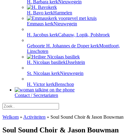
H. Barbara kerk
Nieuwegein
H. Bavo kerk
Harmelen
Emmaus kerk
Nieuwegein
H. Jacobus kerk
Cabauw, Lopik, Polsbroek
Geboorte H. Johannes de Doper kerk
Montfoort,
Linschoten
H. Nicolaas basiliek
IJsselstein
St. Nicolaas kerk
Nieuwegein
H. Victor kerk
Benschop
Contact / Secretariaten
Welkom
»
Activiteiten
»
Soul Sound Choir & Jason Bouwman
Soul Sound Choir & Jason Bouwman