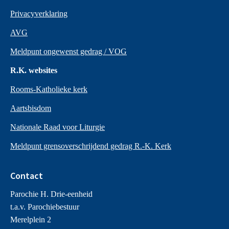
Privacyverklaring
AVG
Meldpunt ongewenst gedrag / VOG
R.K. websites
Rooms-Katholieke kerk
Aartsbisdom
Nationale Raad voor Liturgie
Meldpunt grensoverschrijdend gedrag R.-K. Kerk
Contact
Parochie H. Drie-eenheid
t.a.v. Parochiebestuur
Merelplein 2