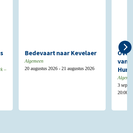
es
Bedevaart naar Kevelaer
Over 
van p
Algemeen
Huma
20 augustus 2026 - 21 augustus 2026
rk –
Algeme
3 septe
20:00 u