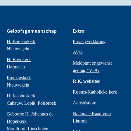
Geloofsgemeenschap
Extra
H. Barbarakerk
Privacyverklaring
Nieuwegein
AVG
H. Bavokerk
Meldpunt ongewenst
Harmelen
gedrag / VOG
Emmauskerk
R.K. websites
Nieuwegein
Rooms-Katholieke kerk
H. Jacobuskerk
Aartsbisdom
Cabauw, Lopik, Polsbroek
Nationale Raad voor
Geboorte H. Johannes de
Liturgie
Doperkerk
Montfoort, Linschoten