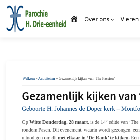
Over ons
Vieren
Welkom
»
Activiteiten
»
Gezamenlijk kijken van ‘The Passion’
Gezamenlijk kijken van 
Geboorte H. Johannes de Doper kerk – Montfo
e
Op
Witte Donderdag, 28 maart
, is de 14
editie van ‘The
rondom Pasen. Dit evenement, waarin wordt gezongen, een pr
uitnodigen om dit
met elkaar in ‘De Rank’ te kijken.
Een m