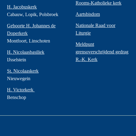
Rooms-Katholieke kerk
H. Jacobuskerk
Aartsbisdom
Cabauw, Lopik, Polsbroek
Nationale Raad voor
Geboorte H. Johannes de
Liturgie
Doperkerk
Montfoort, Linschoten
Meldpunt
grensoverschrijdend gedrag
H. Nicolaasbasiliek
R.-K. Kerk
IJsselstein
St. Nicolaaskerk
Nieuwegein
H. Victorkerk
Benschop