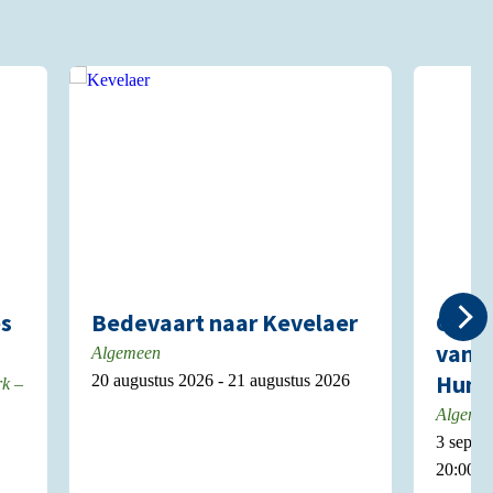
es
Bedevaart naar Kevelaer
Over 
van p
Algemeen
Huma
20 augustus 2026 - 21 augustus 2026
rk –
Algeme
3 septe
20:00 u