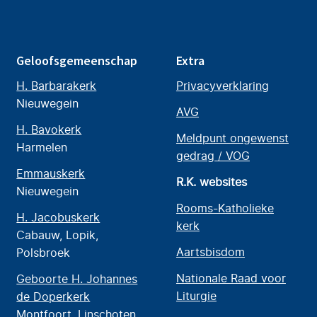
Geloofsgemeenschap
Extra
H. Barbarakerk
Privacyverklaring
Nieuwegein
AVG
H. Bavokerk
Meldpunt ongewenst
Harmelen
gedrag / VOG
Emmauskerk
R.K. websites
Nieuwegein
Rooms-Katholieke
H. Jacobuskerk
kerk
Cabauw, Lopik,
Aartsbisdom
Polsbroek
Nationale Raad voor
Geboorte H. Johannes
Liturgie
de Doperkerk
Montfoort, Linschoten