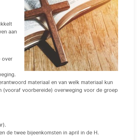
ikkelt
wen aan
e over
weging.
 verantwoord materiaal en van welk materiaal kun
een (vooraf voorbereide) overweging voor de groep
r).
n de twee bijeenkomsten in april in de H.