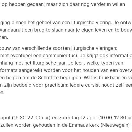
e op hebben gedaan, maar zich daar nog verder in willen
ing binnen het geheel van een liturgische viering. Je ontw
 vandaaruit een brug te slaan naar je eigen leven en te bou
nen.
bouw van verschillende soorten liturgische vieringen:
(met eventueel een communieritus). Je krijgt ook informati
ang met het liturgische jaar. Je leert welke typen van
de formats aangereikt worden voor het houden van een over
nen helpen om de Schrift te begrijpen. Wat is bruikbaar en
en zijn bedoeld voor practicum: iedere cursist houdt zelf 
n.
april (19.30-22.00 uur) en zaterdag 12 april (10.00-12.30 uu
t zullen worden gehouden in de Emmaus kerk (Nieuwegein) e