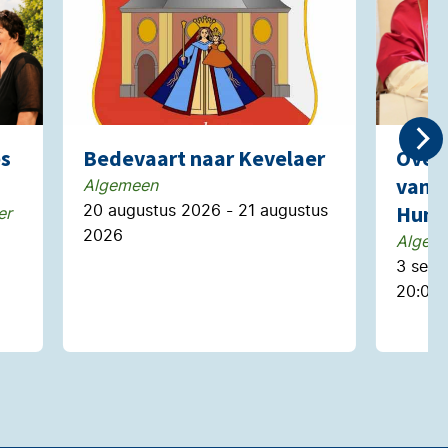
es
Bedevaart naar Kevelaer
Over 
van p
Algemeen
20 augustus 2026 - 21 augustus
Huma
er
2026
Algem
3 sep
20:00 