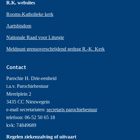
R.K. websites
Rooms-Katholieke kerk
Aartsbisdom
Nationale Raad voor Liturgie
Meldpunt grensoverschrijdend gedrag R.-K. Kerk
Contact
Parochie H. Drie-eenheid
t.a.v. Parochiebestuur
Merelplein 2
3435 CC Nieuwegein
e-mail secretariaten:
secretaris parochiebestuur
telefoon: 06-52 50 65 18
kvk: 74849689
Regelen ziekenzalving of uitvaart