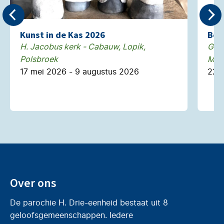
Kunst in de Kas 2026
Boe
H. Jacobus kerk - Cabauw, Lopik,
Gebo
Polsbroek
Mont
17 mei 2026 - 9 augustus 2026
22 j
Over ons
De parochie H. Drie-eenheid bestaat uit 8
geloofsgemeenschappen. Iedere