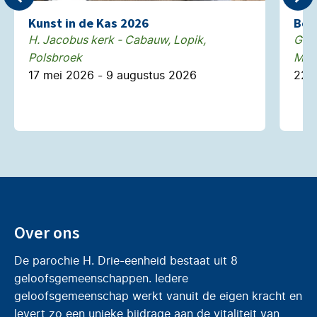
Kunst in de Kas 2026
Boe
H. Jacobus kerk - Cabauw, Lopik,
Gebo
Polsbroek
Mont
17 mei 2026 - 9 augustus 2026
22 j
Over ons
De parochie H. Drie-eenheid bestaat uit 8
geloofsgemeenschappen. Iedere
geloofsgemeenschap werkt vanuit de eigen kracht en
levert zo een unieke bijdrage aan de vitaliteit van