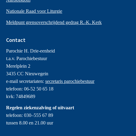
Nationale Raad voor Liturgie
Meldpunt grensoverschrijdend gedrag R.-K. Kerk
Contact
Parochie H. Drie-eenheid
t.a.v. Parochiebestuur
Merelplein 2
3435 CC Nieuwegein
e-mail secretariaten:
secretaris parochiebestuur
telefoon: 06-52 50 65 18
kvk: 74849689
Regelen ziekenzalving of uitvaart
telefoon: 030–555 67 89
tussen 8.00 en 21.00 uur