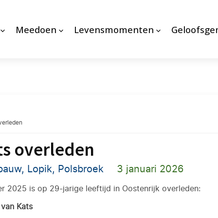
Meedoen
Levensmomenten
Geloofsg
verleden
ts overleden
bauw, Lopik, Polsbroek
3 januari 2026
025 is op 29-jarige leeftijd in Oostenrijk overleden:
) van Kats