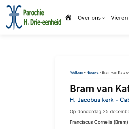
Over ons
Vieren
Welkom
»
Nieuws
»
Bram van Kats o
Bram van Ka
H. Jacobus kerk - Ca
Op donderdag 25 december 2
Franciscus Cornelis (Bram