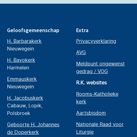
Geloofsgemeenschap
Extra
H. Barbarakerk
Privacyverklaring
Nieuwegein
AVG
H. Bavokerk
Meldpunt ongewenst
Harmelen
gedrag / VOG
Emmauskerk
R.K. websites
Nieuwegein
Rooms-Katholieke
H. Jacobuskerk
kerk
Cabauw, Lopik,
Aartsbisdom
Polsbroek
Nationale Raad voor
Geboorte H. Johannes
Liturgie
de Doperkerk