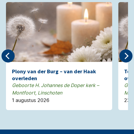
Plony van der Burg – van der Haak
Too
overleden
ove
Geboorte H. Johannes de Doper kerk –
Gebo
Montfoort, Linschoten
Mont
1 augustus 2026
23 j