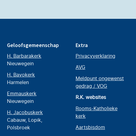
Geloofsgemeenschap
Extra
H. Barbarakerk
Privacyverklaring
Nieuwegein
AVG
H. Bavokerk
Meldpunt ongewenst
Harmelen
gedrag / VOG
Emmauskerk
R.K. websites
Nieuwegein
Rooms-Katholieke
H. Jacobuskerk
kerk
Cabauw, Lopik,
Aartsbisdom
Polsbroek