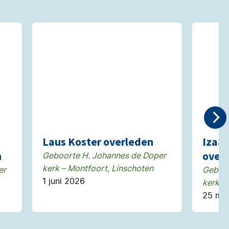
Laus Koster overleden
Izaä
n
over
Geboorte H. Johannes de Doper
kerk – Montfoort, Linschoten
er
Geboor
1 juni 2026
kerk –
25 me