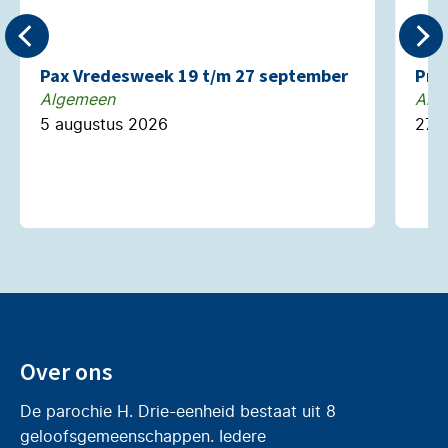
Pax Vredesweek 19 t/m 27 september
Pre
Algemeen
Alg
5 augustus 2026
27 j
Over ons
De parochie H. Drie-eenheid bestaat uit 8
geloofsgemeenschappen. Iedere